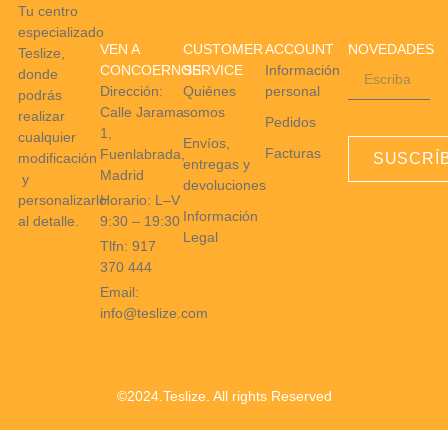
Tu centro
especializado
VEN A
CUSTOMER
ACCOUNT
NOVEDADES
Teslize,
CONCOERNOS
SERVICE
Información
donde
Dirección:
Quiénes
personal
podrás
Calle Jarama
somos
realizar
Pedidos
1,
cualquier
Envíos,
Facturas
Fuenlabrada,
modificación
SUSCRÍ
entregas y
Madrid
y
devoluciones
Horario: L–V
personalizarlo
Información
9:30 – 19:30
al detalle.
Legal
Tlfn: 917
370 444
Email:
info@teslize.com
©2024.Teslize. All rights Reserved