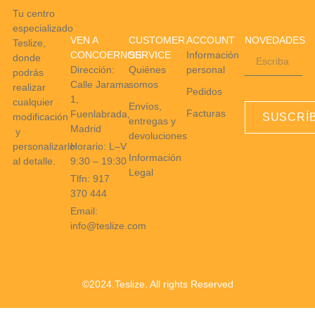
Tu centro
especializado
VEN A
CUSTOMER
ACCOUNT
NOVEDADES
Teslize,
CONCOERNOS
SERVICE
Información
donde
Dirección:
Quiénes
personal
podrás
Calle Jarama
somos
realizar
Pedidos
1,
cualquier
Envíos,
Facturas
Fuenlabrada,
modificación
SUSCRÍ
entregas y
Madrid
y
devoluciones
Horario: L–V
personalizarlo
Información
9:30 – 19:30
al detalle.
Legal
Tlfn: 917
370 444
Email:
info@teslize.com
©2024.Teslize. All rights Reserved