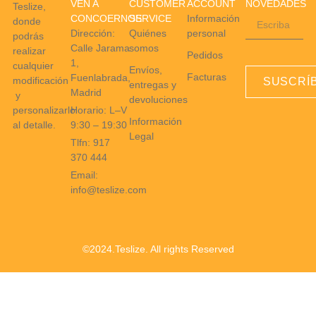
VEN A
CUSTOMER
ACCOUNT
NOVEDADES
Teslize,
CONCOERNOS
SERVICE
Información
donde
Dirección:
Quiénes
personal
podrás
Calle Jarama
somos
realizar
Pedidos
1,
cualquier
Envíos,
Facturas
Fuenlabrada,
modificación
SUSCRÍ
entregas y
Madrid
y
devoluciones
Horario: L–V
personalizarlo
Información
9:30 – 19:30
al detalle.
Legal
Tlfn: 917
370 444
Email:
info@teslize.com
©2024.Teslize. All rights Reserved