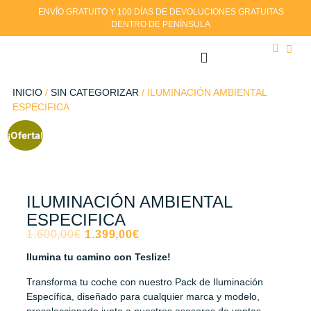
ENVÍO GRATUITO Y 100 DÍAS DE DEVOLUCIONES GRATUITAS
DENTRO DE PENÍNSULA
INICIO
/
SIN CATEGORIZAR
/ ILUMINACIÓN AMBIENTAL
ESPECIFICA
¡Oferta!
ILUMINACIÓN AMBIENTAL
ESPECIFICA
1.600,00
€
1.399,00
€
Ilumina tu camino con Teslize!
Transforma tu coche con nuestro Pack de Iluminación
Específica, diseñado para cualquier marca y modelo,
preseleccionado junto a nuestros asesores de ventas.