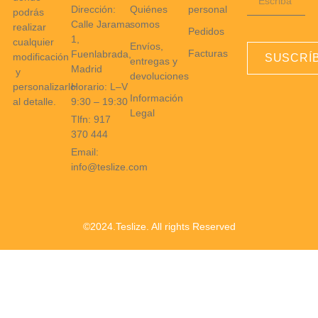
Dirección:
Quiénes
personal
podrás
Calle Jarama
somos
realizar
Pedidos
1,
cualquier
Envíos,
Facturas
Fuenlabrada,
modificación
SUSCRÍ
entregas y
Madrid
y
devoluciones
Horario: L–V
personalizarlo
Información
9:30 – 19:30
al detalle.
Legal
Tlfn: 917
370 444
Email:
info@teslize.com
©2024.Teslize. All rights Reserved